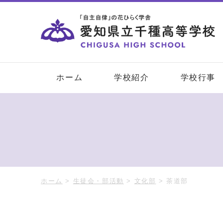
ホーム
学校紹介
学校行事
ホーム
>
生徒会・部活動
>
文化部
>
茶道部