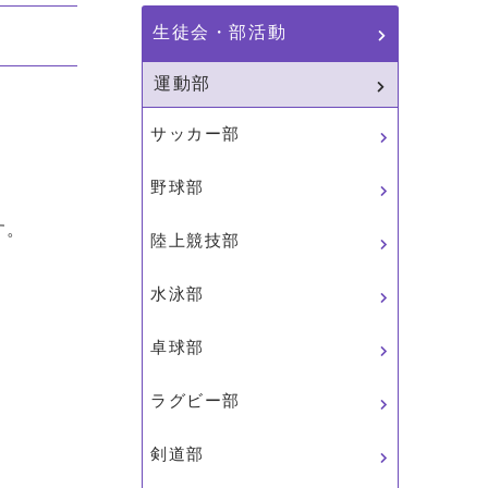
生徒会・部活動
運動部
サッカー部
野球部
す。
陸上競技部
水泳部
卓球部
ラグビー部
剣道部